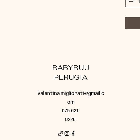
BABYBUU
PERUGIA
Valentina.migliorati@gmail.c
om
075 621
9226