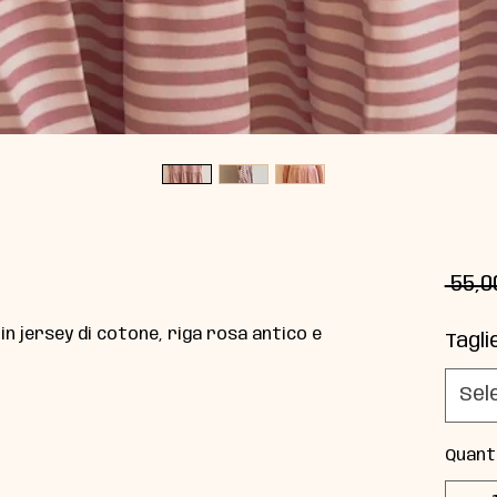
 55,0
in jersey di cotone, riga rosa antico e
Tagli
Sel
Quant