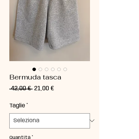
Bermuda tasca
Prezzo
Prezzo
 42,00 € 
21,00 €
regolare
scontato
Taglie
*
Quantità
*