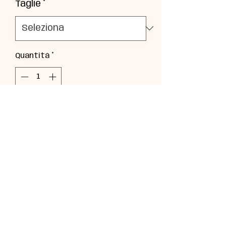
Taglie
*
Quantità
*
Aggiungi al carrello
Calza originale NIKE colorata a
mano con tecnica tie-dye.
BABYBUU PERUGIA