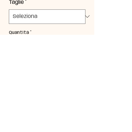
Taglie
*
Quantità
*
Aggiungi al carrello
BABYBUU PERUGIA
Valentina.migliorati@gmail.com
075 621 9226