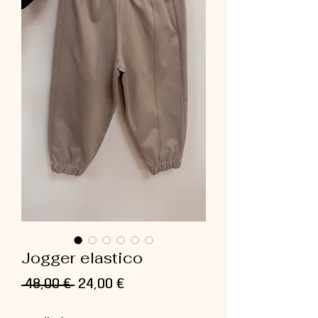
Jogger elastico
Prezzo
Prezzo
 48,00 € 
24,00 €
regolare
scontato