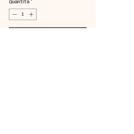
Quantità
*
Aggiungi al carrello
Molletta realizzata a mano in
finta pelle liberty.
BABYBUU PERUGIA
Valentina.migliorati@gmail.com
075 621 9226