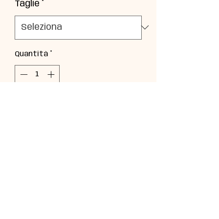
Taglie
*
Quantità
*
Aggiungi al carrello
T-shirt realizzata in jersey di
cotone con stampa Pears.
BABYBUU PERUGIA