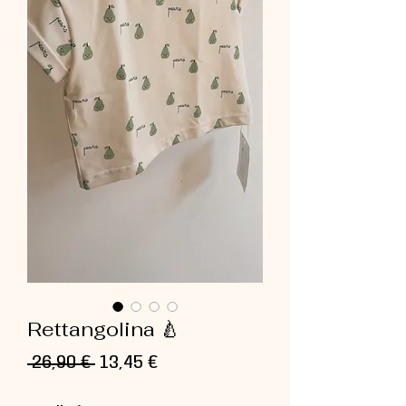
Rettangolina 🍐
Prezzo
Prezzo
 26,90 € 
13,45 €
regolare
scontato