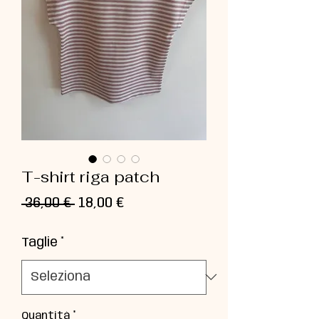
T-shirt riga patch
Prezzo
Prezzo
 36,00 € 
18,00 €
regolare
scontato
Taglie
*
Quantità
*